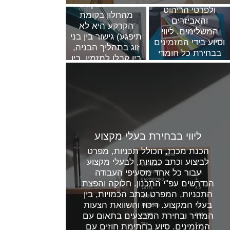
תגלו לה שבקפיצה
ולפרטי הריהוט
מהחלון בקומת
והאביזרים
הקרקע היא לא
המשלימים. ליווי
תיפגע) גישור בין בני
וסיוע בידי המזמינים
זוג בתהליך הבניה,
בבחירת כל חומרי
בין קבלן למזמין, בין
הגמר והאביזרים.
קבלן לבעלי מקצו
יעוץ בבחירת גוונים.
וקבלני משנה.....
כל דרישה נוספת
כמעט כולנו חווים
לפריט עיצובי תקבל
תהליך של בניה על
מענה בסטודיו.
כל הקשיים הכרוכים
בכך. אפשר לעבור
את התהליך בחיוך,
ליווי בבחירת בעלי מקצוע
בהצלחה וכמובן
הכנת מכרז, הכולל תכניות, מפרט
בסיפוק גדול!!!
לביצוע וכתב כמויות, לבעלי מקצוע
עבור כל אחד מסעיפי העבודה
הנדרשים עפ"י התכנון. חלוקה והפצת
התכניות, המפרט וכתב הכמויות, בין
בעלי המקצוע. ריכוז והשוואת הצעות
המחיר ובחירת המבצעים בתאום עם
המזמינים. סיוע בחתימת חוזים עם