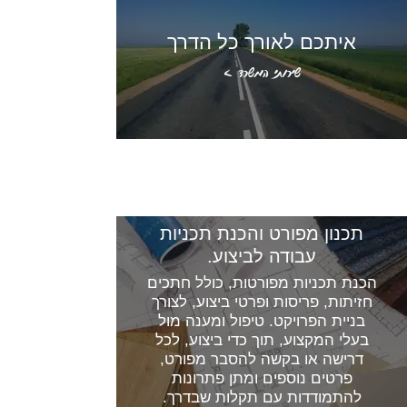
איתכם לאורך כל הדרך
שירותי המשרד >
מה תקבלו אצלנו​
תכנון מפורט והכנת תכניות
גישור בתחום
עבודה לביצוע.
הבניה
הכנת תכניות מפורטות, כולל חתכים
הוא רוצה מטבח
חזיתות, פריסות ופרטי ביצוע, לצורך
אדום. היא הצהירה
בניית הפרויקט. טיפול ומענה מול
עיצוב פנים
שתקפוץ מהחלון אם
בעלי המקצוע, תוך כדי ביצוע, לכל
ייכנס צבע אדום
וסטיילינג
דרישה או בקשה להסבר מפורט,
הביתה.... מה
פרטים נוספים ומתן פתרונות
הכנת כל תכניות
עושים?.......... (אל
להתמודדות עם תקלות שבדרך.
העיצוב לחללים