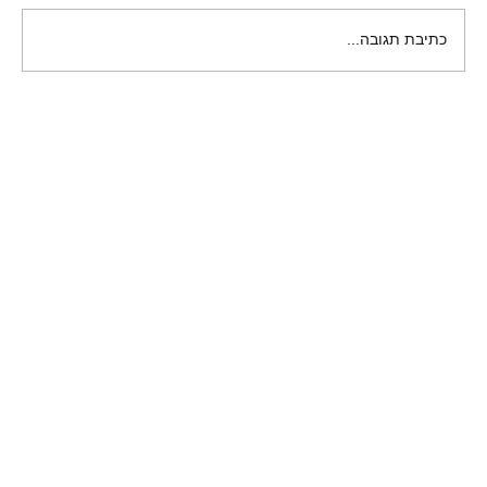
בניה ירוקה - מה צריך לדעת
כתיבת תגובה...
מזמינים אתכם
לבקר במשרדינו,
להתרשם מעבודתנו ולספר לנו על החלום
שלכם,